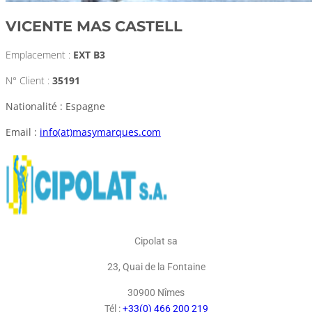
VICENTE MAS CASTELL
Emplacement :
EXT B3
N° Client :
35191
Nationalité : Espagne
Email :
info(at)masymarques.com
Cipolat sa
23, Quai de la Fontaine
30900 Nîmes
Tél :
+33(0) 466 200 219