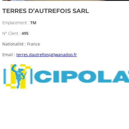
TERRES D’AUTREFOIS SARL
Emplacement :
TM
N° Client :
495
Nationalité : France
Email :
terres.dautrefois(at)wanadoo.fr