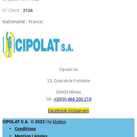
N° Client :
2126
Nationalité : France
Cipolat sa
23, Quai de la Fontaine
30900 Nîmes
Tél :
+33(0) 466 200 219
Facebook
Instagram
CIPOLAT S.A. © 2022
| by
khelios
Conditions
Mention Légales