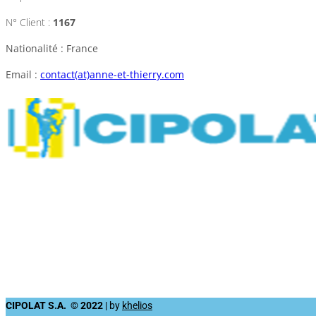
N° Client :
1167
Nationalité : France
Email :
contact(at)anne-et-thierry.com
CIPOLAT S.A. © 2022
| by
khelios