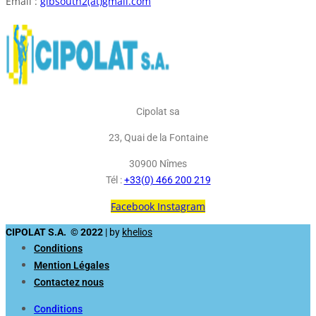
Email :
gibsouth2(at)gmail.com
Cipolat sa
23, Quai de la Fontaine
30900 Nîmes
Tél :
+33(0) 466 200 219
Facebook
Instagram
CIPOLAT S.A. © 2022
| by
khelios
Conditions
Mention Légales
Contactez nous
Conditions