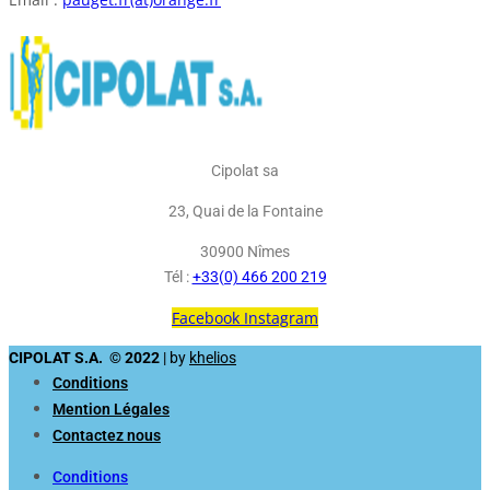
Cipolat sa
23, Quai de la Fontaine
30900 Nîmes
Tél :
+33(0) 466 200 219
Facebook
Instagram
CIPOLAT S.A. © 2022
| by
khelios
Conditions
Mention Légales
Contactez nous
Conditions