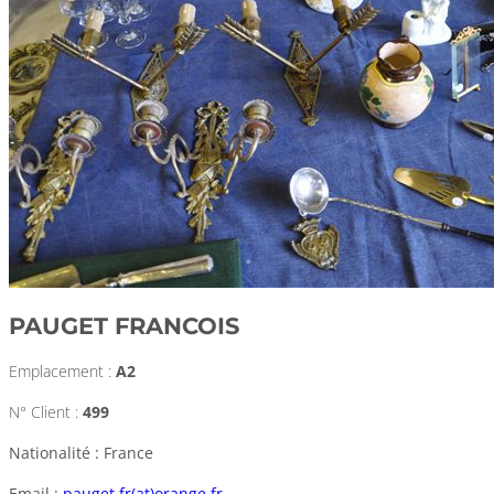
PAUGET FRANCOIS
Emplacement :
A2
N° Client :
499
Nationalité : France
Email :
pauget.fr(at)orange.fr