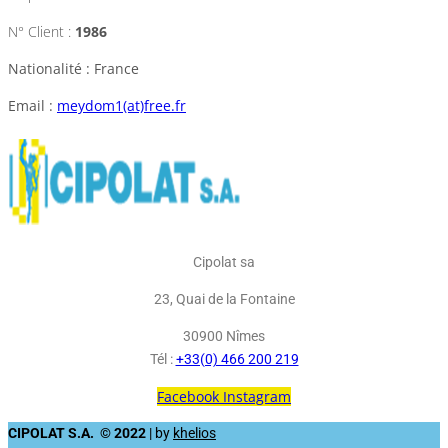
N° Client :
1986
Nationalité : France
Email :
meydom1(at)free.fr
Cipolat sa
23, Quai de la Fontaine
30900 Nîmes
Tél :
+33(0) 466 200 219
Facebook
Instagram
CIPOLAT S.A. © 2022
| by
khelios