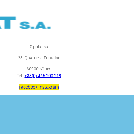
Cipolat sa
23, Quai de la Fontaine
30900 Nîmes
Tél :
+33(0) 466 200 219
Facebook
Instagram