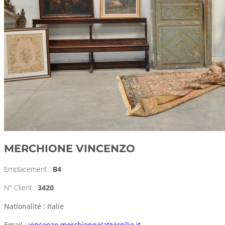
MERCHIONE VINCENZO
Emplacement :
B4
N° Client :
3420
Nationalité : Italie
Email :
vincenzo.merchionne(at)virgilio.it