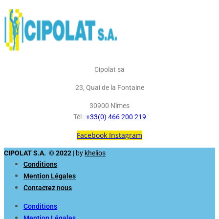
Cipolat sa
23, Quai de la Fontaine
30900 Nîmes
Tél :
+33(0) 466 200 219
Facebook
Instagram
CIPOLAT S.A. © 2022
| by
khelios
Conditions
Mention Légales
Contactez nous
Conditions
Mention Légales