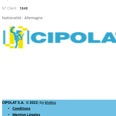
N° Client :
1848
Nationalité : Allemagne
CIPOLAT S.A. © 2022
| by
khelios
Conditions
Mention Légales