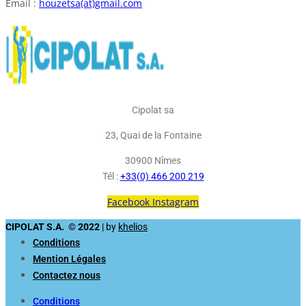
Email :
houzetsa(at)gmail.com
Cipolat sa
23, Quai de la Fontaine
30900 Nîmes
Tél :
+33(0) 466 200 219
Facebook
Instagram
CIPOLAT S.A. © 2022
| by
khelios
Conditions
Mention Légales
Contactez nous
Conditions