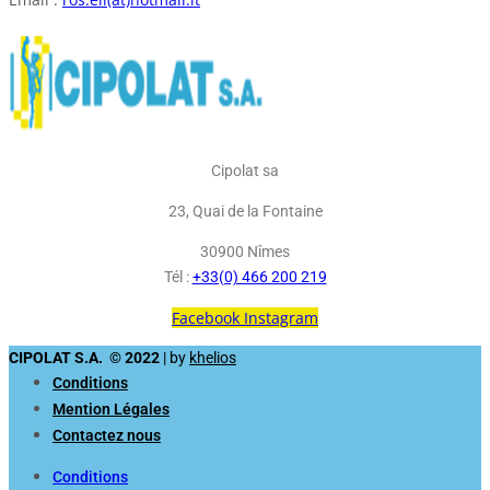
Cipolat sa
23, Quai de la Fontaine
30900 Nîmes
Tél :
+33(0) 466 200 219
Facebook
Instagram
CIPOLAT S.A. © 2022
| by
khelios
Conditions
Mention Légales
Contactez nous
Conditions