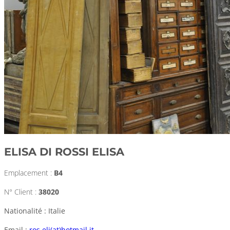
ELISA DI ROSSI ELISA
Emplacement :
B4
N° Client :
38020
Nationalité : Italie
Email :
ros.eli(at)hotmail.it