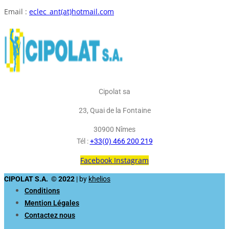
Email :
eclec_ant(at)hotmail.com
Cipolat sa
23, Quai de la Fontaine
30900 Nîmes
Tél :
+33(0) 466 200 219
Facebook
Instagram
CIPOLAT S.A. © 2022
| by
khelios
Conditions
Mention Légales
Contactez nous