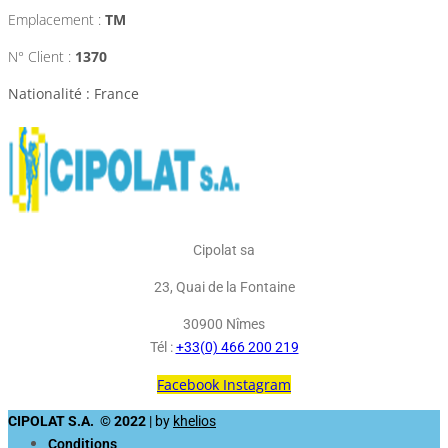
Emplacement :
TM
N° Client :
1370
Nationalité : France
Cipolat sa
23, Quai de la Fontaine
30900 Nîmes
Tél :
+33(0) 466 200 219
Facebook
Instagram
CIPOLAT S.A. © 2022
| by
khelios
Conditions