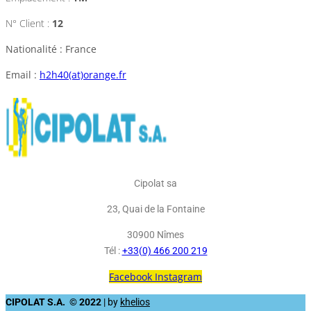
N° Client :
12
Nationalité : France
Email :
h2h40(at)orange.fr
Cipolat sa
23, Quai de la Fontaine
30900 Nîmes
Tél :
+33(0) 466 200 219
Facebook
Instagram
CIPOLAT S.A. © 2022
| by
khelios