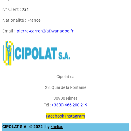
N° Client :
731
Nationalité : France
Email :
pierre-carron2(at)wanadoo.fr
Cipolat sa
23, Quai de la Fontaine
30900 Nîmes
Tél :
+33(0) 466 200 219
Facebook
Instagram
CIPOLAT S.A. © 2022
| by
khelios