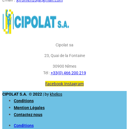
Cipolat sa
23, Quai de la Fontaine
30900 Nîmes
Tél :
+33(0) 466 200 219
Facebook
Instagram
CIPOLAT S.A. © 2022
| by
khelios
Conditions
Mention Légales
Contactez nous
Conditions