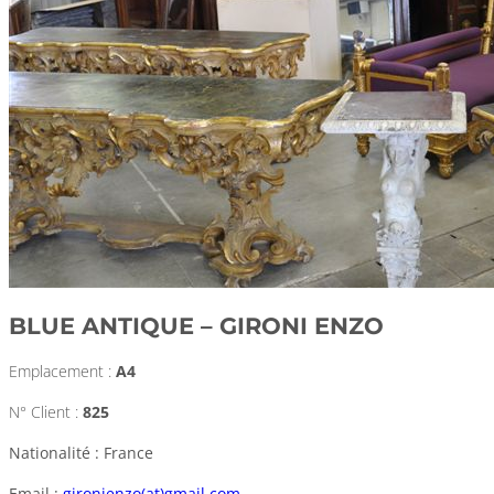
BLUE ANTIQUE – GIRONI ENZO
Emplacement :
A4
N° Client :
825
Nationalité : France
Email :
gironienzo(at)gmail.com