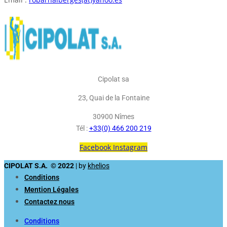
Cipolat sa
23, Quai de la Fontaine
30900 Nîmes
Tél :
+33(0) 466 200 219
Facebook
Instagram
CIPOLAT S.A. © 2022
| by
khelios
Conditions
Mention Légales
Contactez nous
Conditions