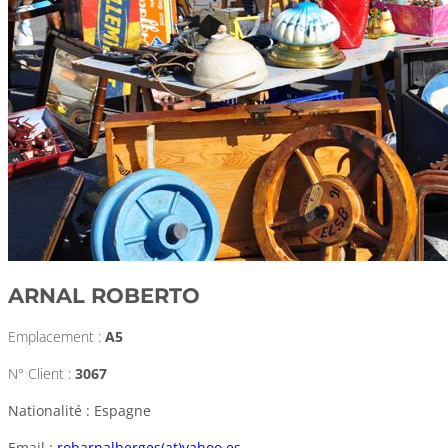
ARNAL ROBERTO
Emplacement :
A5
N° Client :
3067
Nationalité : Espagne
Email :
robarnalberges(at)yahoo.es