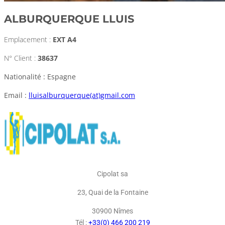
ALBURQUERQUE LLUIS
Emplacement :
EXT A4
N° Client :
38637
Nationalité : Espagne
Email :
lluisalburquerque(at)gmail.com
Cipolat sa
23, Quai de la Fontaine
30900 Nîmes
Tél :
+33(0) 466 200 219